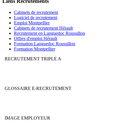
Liens Recrutements
Cabinets de recrutement
Logiciel de recrutement
Emploi Montpellier
Cabinets de recrutement Hérault
Recrutement en Languedoc Roussillon
Offres d'emploi Hérault
Formation Languedoc Roussillon
Formation Montpellier
RECRUTEMENT TRIPLE A
Votre stratégie de recrutement mérite-t-elle la note AAA ?
GLOSSAIRE E-RECRUTEMENT
Décryptez le jargon et le vocabulaire du secteur.
IMAGE EMPLOYEUR