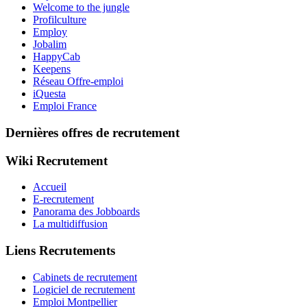
Welcome to the jungle
Profilculture
Employ
Jobalim
HappyCab
Keepens
Réseau Offre-emploi
iQuesta
Emploi France
Dernières offres de recrutement
Wiki Recrutement
Accueil
E-recrutement
Panorama des Jobboards
La multidiffusion
Liens Recrutements
Cabinets de recrutement
Logiciel de recrutement
Emploi Montpellier