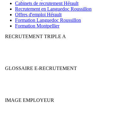
Cabinets de recrutement Hérault
Recrutement en Languedoc Roussillon
Offres d'emploi Hérault
Formation Languedoc Roussillon
Formation Montpellier
RECRUTEMENT TRIPLE A
Votre stratégie de recrutement mérite-t-elle la note AAA ?
GLOSSAIRE E-RECRUTEMENT
Décryptez le jargon et le vocabulaire du secteur.
IMAGE EMPLOYEUR
Quelle est votre E-réputation, à votre avis ?