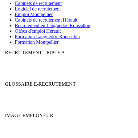
Cabinets de recrutement
Logiciel de recrutement
Emploi Montpellier
Cabinets de recrutement Hérault
Recrutement en Languedoc Roussillon
Offres d'emploi Hérault
Formation Languedoc Roussillon
Formation Montpellier
RECRUTEMENT TRIPLE A
Votre stratégie de recrutement mérite-t-elle la note AAA ?
GLOSSAIRE E-RECRUTEMENT
Décryptez le jargon et le vocabulaire du secteur.
IMAGE EMPLOYEUR
Quelle est votre E-réputation, à votre avis ?