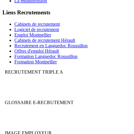
La multidiffusion
Liens Recrutements
Cabinets de recrutement
Logiciel de recrutement
Emploi Montpellier
Cabinets de recrutement Hérault
Recrutement en Languedoc Roussillon
Offres d'emploi Hérault
Formation Languedoc Roussillon
Formation Montpellier
RECRUTEMENT TRIPLE A
Votre stratégie de recrutement mérite-t-elle la note AAA ?
GLOSSAIRE E-RECRUTEMENT
Décryptez le jargon et le vocabulaire du secteur.
IMAGE EMPLOYEUR